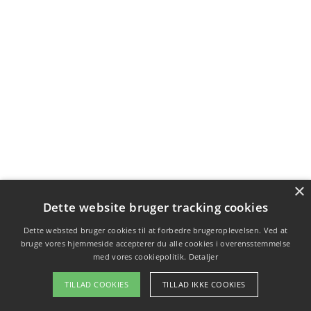
×
Dette website bruger tracking cookies
Dette websted bruger cookies til at forbedre brugeroplevelsen. Ved at
bruge vores hjemmeside accepterer du alle cookies i overensstemmelse
med vores cookiepolitik.
Detaljer
TILLAD COOKIES
TILLAD IKKE COOKIES